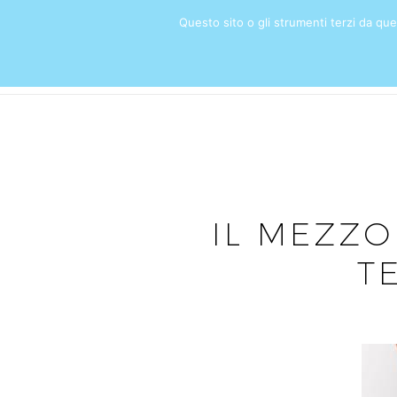
Questo sito o gli strumenti terzi da quest
HOME
IL MEZZO
T