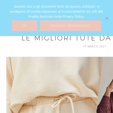
Questo sito o gli strumenti terzi da questo utilizzati, si
avvalgono di cookie necessari al funzionamento ed utili alle
finalità illustrate nella Privacy Policy.
OK
MAGGIORI INFORMAZIONI.
FASHION
LE MIGLIORI TUTE D
10 MARZO 2021