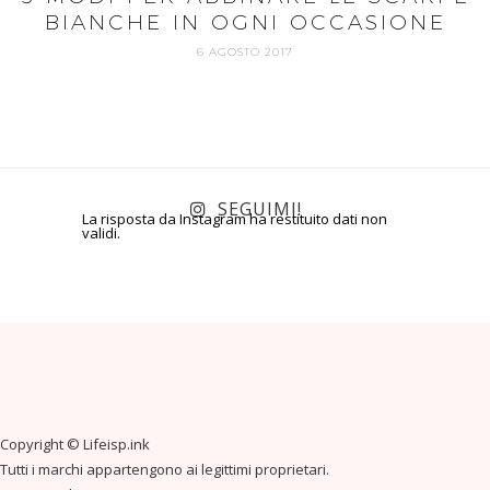
BIANCHE IN OGNI OCCASIONE
6 AGOSTO 2017
SEGUIMI!
La risposta da Instagram ha restituito dati non
validi.
Copyright ©
Lifeisp.ink
Tutti i marchi appartengono ai legittimi proprietari.