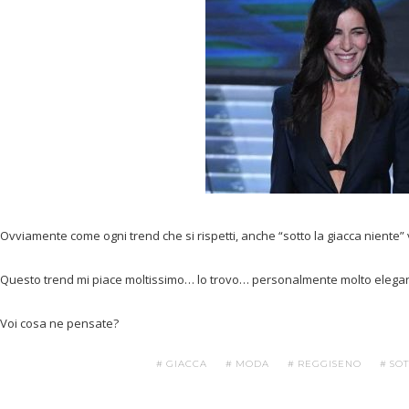
Ovviamente come ogni trend che si rispetti, anche “sotto la giacca niente”
Questo trend mi piace moltissimo… lo trovo… personalmente molto eleg
Voi cosa ne pensate?
GIACCA
MODA
REGGISENO
SOT