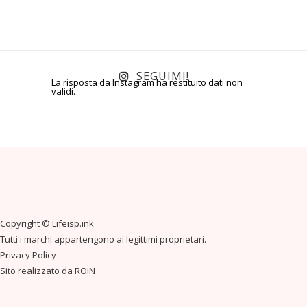
SEGUIMI!
La risposta da Instagram ha restituito dati non
validi.
Copyright ©
Lifeisp.ink
Tutti i marchi appartengono ai legittimi proprietari.
Privacy Policy
Sito realizzato da
ROIN