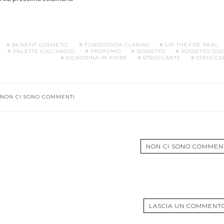
BENEFIT COSMETIC
FONDOTINTA CLARINS
LIP THEY'RE REAL
PALETTE GIGI HADID
PROFUMO
ROSSETTO
ROSSETTO DU
SIGNORINA IN FIORE
STRUCCANTE
STRUCCA
NON CI SONO COMMENTI
NON CI SONO COMMEN
LASCIA UN COMMENT