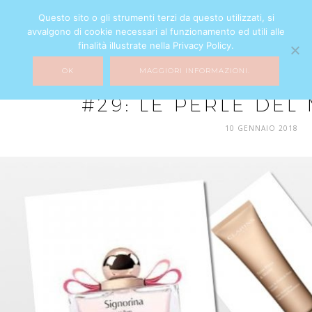
Questo sito o gli strumenti terzi da questo utilizzati, si
avvalgono di cookie necessari al funzionamento ed utili alle
finalità illustrate nella Privacy Policy.
OK
MAGGIORI INFORMAZIONI.
BEAUTY
MIXTURE
#29: LE PERLE DEL
10 GENNAIO 2018