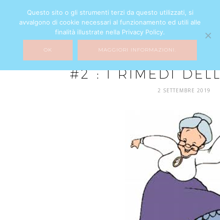
Questo sito o gli strumenti terzi da questo utilizzati, si
avvalgono di cookie necessari al funzionamento ed utili alle
finalità illustrate nella Privacy Policy.
OK
MAGGIORI INFORMAZIONI.
MIXTURE
#2 : I RIMEDI DE
2 SETTEMBRE 2019