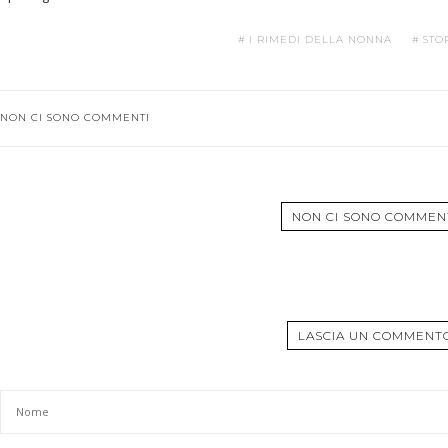
I RIMEDI DELLA NONNA
STO
NON CI SONO COMMENTI
NON CI SONO COMMEN
LASCIA UN COMMENT