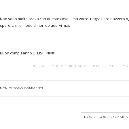
Non sono molto brava con queste cose… ma vorrei ringraziare davvero ogn
spero, a mio modo di non deludervi mai.
Buon compleanno LIFEISP.INK!!!!!
BLOG
HAPPY BIRTHADAY
LIFEIS P.INK
U
NON CI SONO COMMENTI
NON CI SONO COMMEN