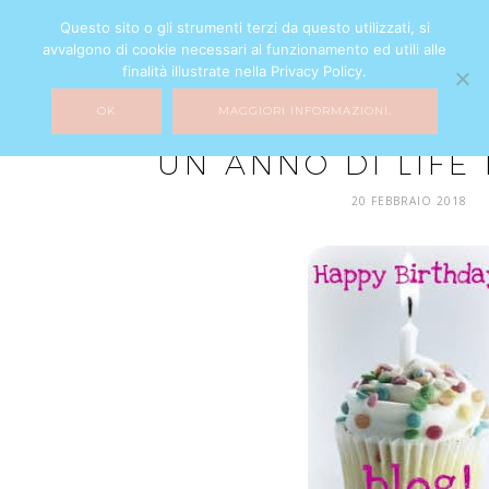
Questo sito o gli strumenti terzi da questo utilizzati, si
avvalgono di cookie necessari al funzionamento ed utili alle
finalità illustrate nella Privacy Policy.
OK
MAGGIORI INFORMAZIONI.
MY LIFE
UN ANNO DI LIFE I
20 FEBBRAIO 2018