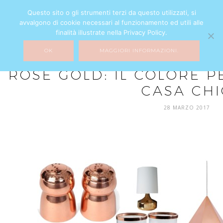
Questo sito o gli strumenti terzi da questo utilizzati, si
avvalgono di cookie necessari al funzionamento ed utili alle
finalità illustrate nella Privacy Policy.
OK
MAGGIORI INFORMAZIONI.
HOME DECOR
ROSE GOLD: IL COLORE 
CASA CHI
28 MARZO 2017