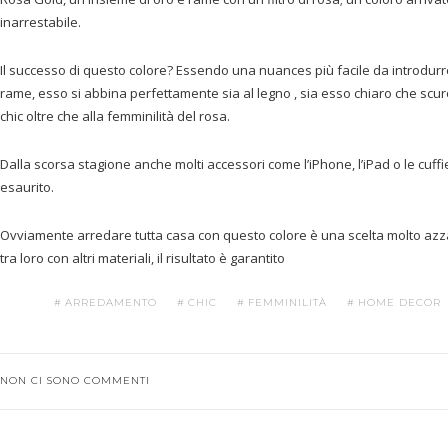
inarrestabile.
Il successo di questo colore? Essendo una nuances più facile da introdurre
rame, esso si abbina perfettamente sia al legno , sia esso chiaro che scu
chic oltre che alla femminilità del rosa.
Dalla scorsa stagione anche molti accessori come l’iPhone, l’iPad o le cuf
esaurito.
Ovviamente arredare tutta casa con questo colore è una scelta molto azz
tra loro con altri materiali, il risultato è garantito
ARREDAMENTO
CHIC
FEMMINILITÀ
HOME DECOR
NON CI SONO COMMENTI