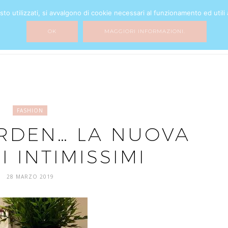
o utilizzati, si avvalgono di cookie necessari al funzionamento ed utili all
BEAUTY
FASHION
HOME DECOR
MY LIFE
MIXTURE
OK
MAGGIORI INFORMAZIONI.
FASHION
RDEN… LA NUOVA
I INTIMISSIMI
28 MARZO 2019