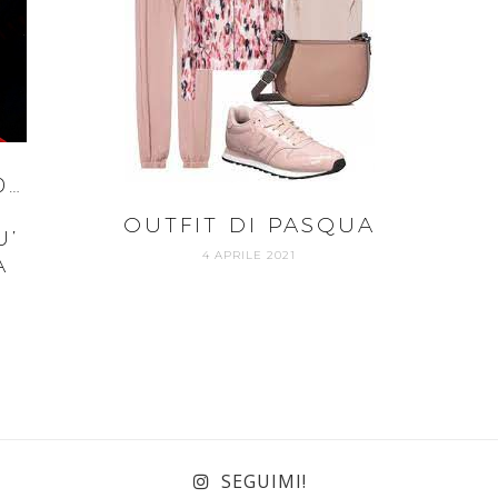
0…
OUTFIT DI PASQUA
U’
4 APRILE 2021
A
SEGUIMI!