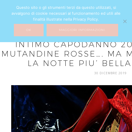
Questo sito o gli strumenti terzi da questo utilizzati, si
avvalgono di cookie necessari al funzionamento ed utili alle
finalità illustrate nella Privacy Policy.
OK
MAGGIORI INFORMAZIONI.
FASHION
INTIMO CAPODANNO 2
MUTANDINE ROSSE…. MA M
LA NOTTE PIU’ BELL
30 DICEMBRE 2019