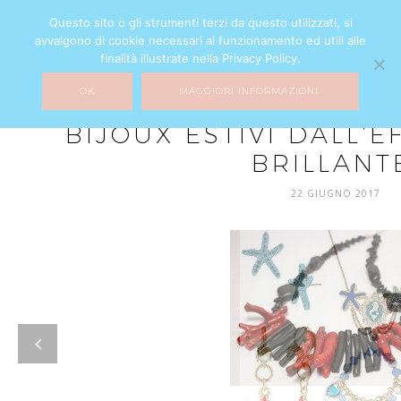
Questo sito o gli strumenti terzi da questo utilizzati, si
avvalgono di cookie necessari al funzionamento ed utili alle
finalità illustrate nella Privacy Policy.
OK
MAGGIORI INFORMAZIONI.
FASHION
BIJOUX ESTIVI DALL’
BRILLANT
22 GIUGNO 2017
prev