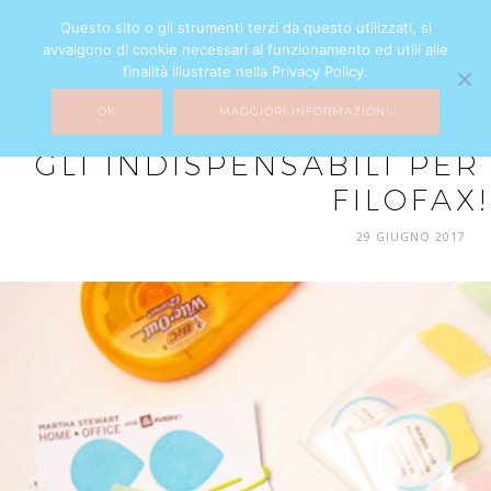
Questo sito o gli strumenti terzi da questo utilizzati, si
avvalgono di cookie necessari al funzionamento ed utili alle
finalità illustrate nella Privacy Policy.
OK
MAGGIORI INFORMAZIONI.
MIXTURE
GLI INDISPENSABILI PE
FILOFAX!
29 GIUGNO 2017