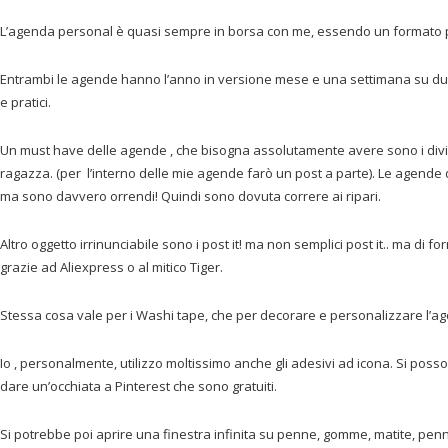
L’agenda personal è quasi sempre in borsa con me, essendo un formato pi
Entrambi le agende hanno l’anno in versione mese e una settimana su due
e pratici.
Un must have delle agende , che bisogna assolutamente avere sono i divisori
ragazza. (per l’interno delle mie agende farò un post a parte). Le agende
ma sono davvero orrendi! Quindi sono dovuta correre ai ripari.
Altro oggetto irrinunciabile sono i post it! ma non semplici post it.. ma di f
grazie ad Aliexpress o al mitico Tiger.
Stessa cosa vale per i Washi tape, che per decorare e personalizzare l’a
Io , personalmente, utilizzo moltissimo anche gli adesivi ad icona. Si poss
dare un’occhiata a Pinterest che sono gratuiti.
Si potrebbe poi aprire una finestra infinita su penne, gomme, matite, penn