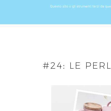
Questo sito o gli strumenti terzi da quest
HOME
#24: LE PER