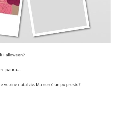
di Halloween?
lm i paura….
le vetrine natalizie. Ma non è un po presto?