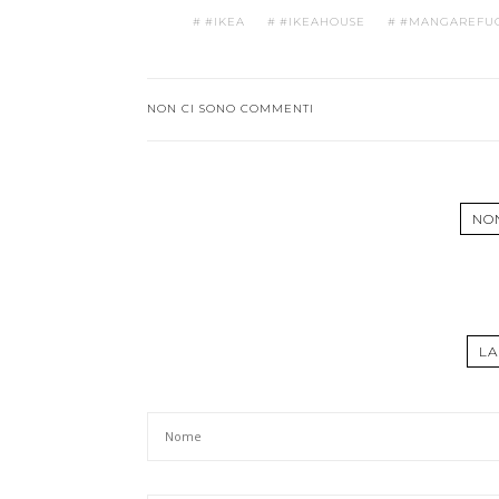
#IKEA
#IKEAHOUSE
#MANGAREFU
NON CI SONO COMMENTI
NO
LA