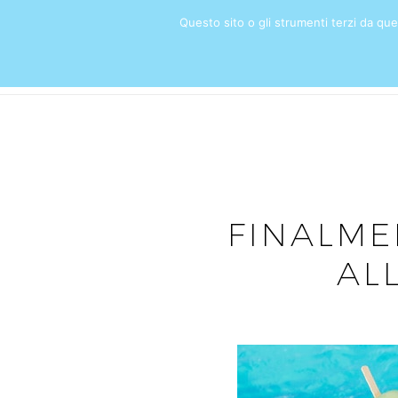
Questo sito o gli strumenti terzi da quest
HOME
FINALME
AL