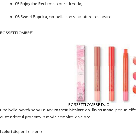
05 Enjoy the Red
, rosso puro freddo;
06 Sweet Paprika
, cannella con sfumature rossastre.
ROSSETTI OMBRE’
ROSSETTI OMBRE DUO
Una bella novità sono i nuovi
rossetti bicolore
dal
finish matte
, per un
eff
di stendere il prodotto in modo semplice e veloce.
I colori disponibili sono: