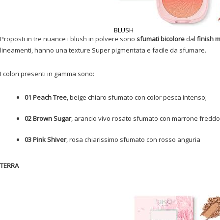
BLUSH
Proposti in tre nuance i blush in polvere sono
sfumati bicolore
dal
finish 
lineamenti, hanno una texture Super pigmentata e facile da sfumare.
I colori presenti in gamma sono:
01 Peach Tree
, beige chiaro sfumato con color pesca intenso;
02 Brown Sugar
, arancio vivo rosato sfumato con marrone freddo
03 Pink Shiver
, rosa chiarissimo sfumato con rosso anguria
TERRA