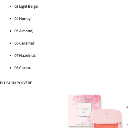
03 Light Beige;
04 Honey;
05 Almond;
06 Caramel;
07 Hazelnut;
08 Cocoa.
BLUSH IN POLVERE