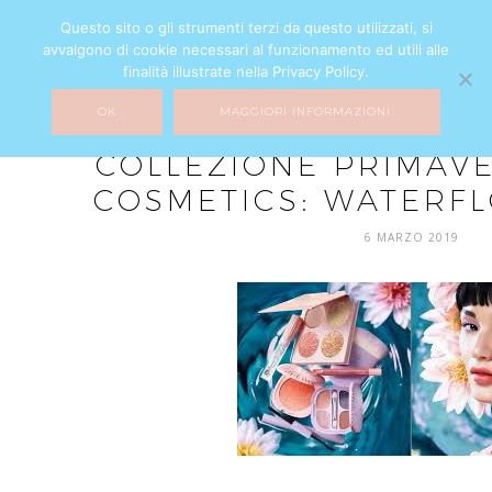
Questo sito o gli strumenti terzi da questo utilizzati, si
avvalgono di cookie necessari al funzionamento ed utili alle
finalità illustrate nella Privacy Policy.
OK
MAGGIORI INFORMAZIONI.
BEAUTY
COLLEZIONE PRIMAVE
COSMETICS: WATERF
6 MARZO 2019