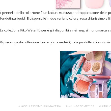
Il pennello della collezione è un kabuki multiuso per l’applicazione delle p
fondotinta liquidi. È disponibile in due varianti colore, rosa chiarissimo e lil
La collezione Kiko Waterflower è già disponibile nei negozi monomarca e s
Vi piace questa collezione trucco primaverile? Quale prodotto vi incurios
#COLLEZIONE PRIMAVERA
#KIKOCOSMETICS
#TRU