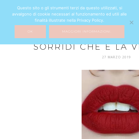
Questo sito o gli strumenti terzi da questo utilizzati, si
avvalgono di cookie necessari al funzionamento ed utili alle
finalità illustrate nella Privacy Policy.
OK
MAGGIORI INFORMAZIONI.
BEAUTY
SORRIDI CHE È LA V
27 MARZO 2019