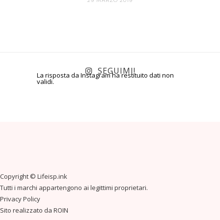
29 MARZO 2019
SEGUIMI!
La risposta da Instagram ha restituito dati non
validi.
Copyright ©
Lifeisp.ink
Tutti i marchi appartengono ai legittimi proprietari.
Privacy Policy
Sito realizzato da
ROIN