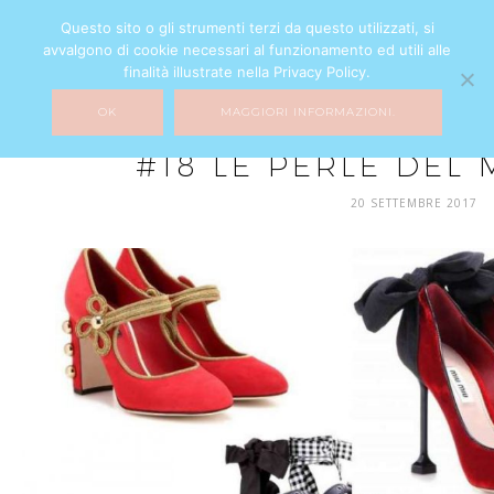
Questo sito o gli strumenti terzi da questo utilizzati, si
avvalgono di cookie necessari al funzionamento ed utili alle
finalità illustrate nella Privacy Policy.
OK
MAGGIORI INFORMAZIONI.
MIXTURE
#18 LE PERLE DEL
20 SETTEMBRE 2017