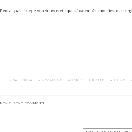
E voi a quale scarpe non rinuncerete quest’autunno? io non riesco a sceglie
BALLERINA
MOCASSINO
PERLE
PIETRE
PIUME
NON CI SONO COMMENTI