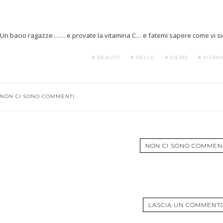
Un bacio ragazze …… e provate la vitamina C… e fatemi sapere come vi sie
BEAUTY
PELLE
SIERO
VITAM
NON CI SONO COMMENTI
NON CI SONO COMMEN
LASCIA UN COMMENT