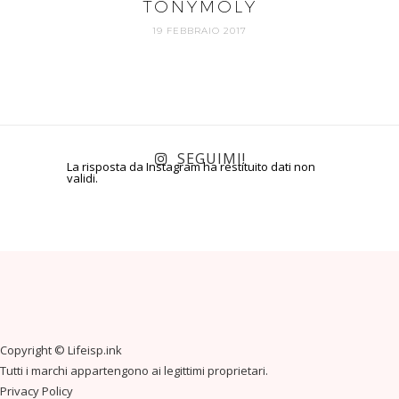
TONYMOLY
19 FEBBRAIO 2017
SEGUIMI!
La risposta da Instagram ha restituito dati non
validi.
Copyright ©
Lifeisp.ink
Tutti i marchi appartengono ai legittimi proprietari.
Privacy Policy