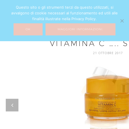
Questo sito o gli strumenti terzi da questo utilizzati, si
avvalgono di cookie necessari al funzionamento ed utili alle
finalità illustrate nella Privacy Policy.
OK
MAGGIORI INFORMAZIONI.
BEAUTY
VITAMINA C ….. 
21 OTTOBRE 2017
prev