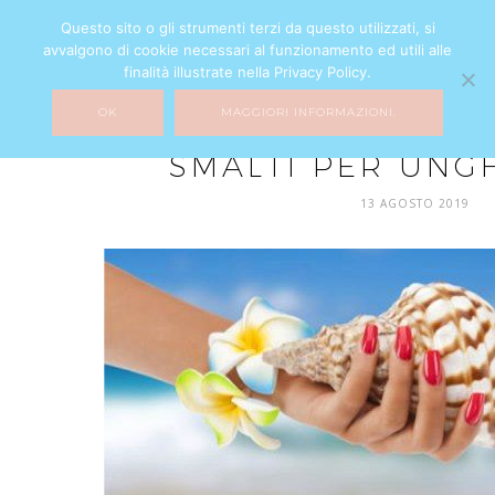
Questo sito o gli strumenti terzi da questo utilizzati, si
avvalgono di cookie necessari al funzionamento ed utili alle
finalità illustrate nella Privacy Policy.
OK
MAGGIORI INFORMAZIONI.
BEAUTY
SMALTI PER UNGH
13 AGOSTO 2019