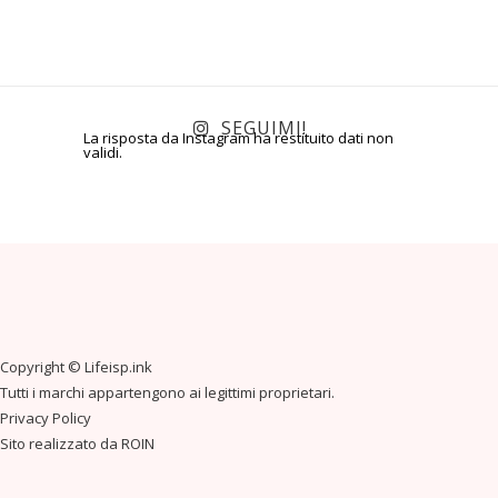
SEGUIMI!
La risposta da Instagram ha restituito dati non
validi.
Copyright ©
Lifeisp.ink
Tutti i marchi appartengono ai legittimi proprietari.
Privacy Policy
Sito realizzato da
ROIN