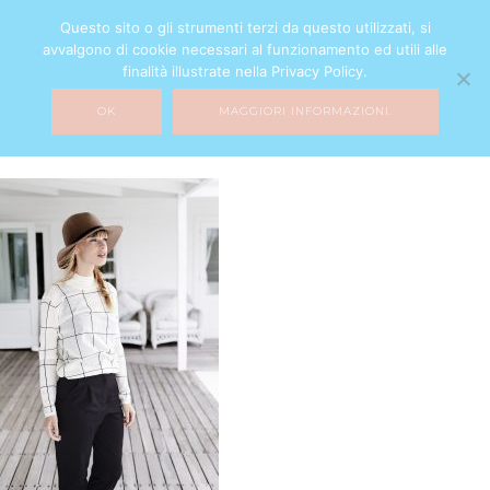
Questo sito o gli strumenti terzi da questo utilizzati, si
avvalgono di cookie necessari al funzionamento ed utili alle
finalità illustrate nella Privacy Policy.
OK
MAGGIORI INFORMAZIONI.
post-10d
16 NOVEMBRE 2016