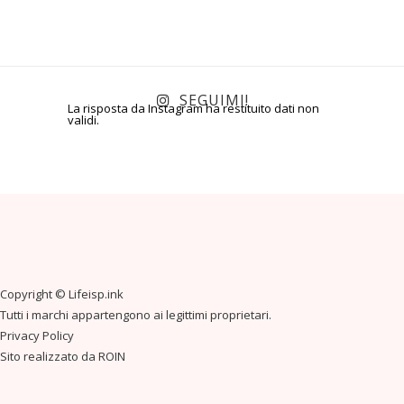
SEGUIMI!
La risposta da Instagram ha restituito dati non
validi.
Copyright ©
Lifeisp.ink
Tutti i marchi appartengono ai legittimi proprietari.
Privacy Policy
Sito realizzato da
ROIN