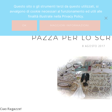
Questo sito o gli strumenti terzi da questo utilizzati, si
avvalgono di cookie necessari al funzionamento ed utili alle
finalità illustrate nella Privacy Policy.
OK
MAGGIORI INFORMAZIONI.
MIXTURE
PAZZA PER LO SC
8 AGOSTO 2017
Ciao Ragazze!