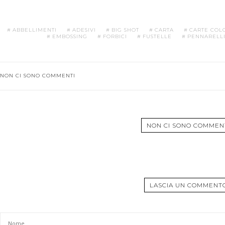
ABBELLIMENTI
ADESIVI
BIG SHOT
CARTA
CARTE COL
EMBOSSING
FORBICI
FUSTELLE
PENNARELL
NON CI SONO COMMENTI
NON CI SONO COMMEN
LASCIA UN COMMENT