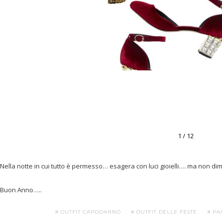
1 / 12
Nella notte in cui tutto è permesso… esagera con luci gioielli…. ma non di
Buon Anno…..
OUTFIT CAPODANNO
OUTFIT DELLE FESTE
PA