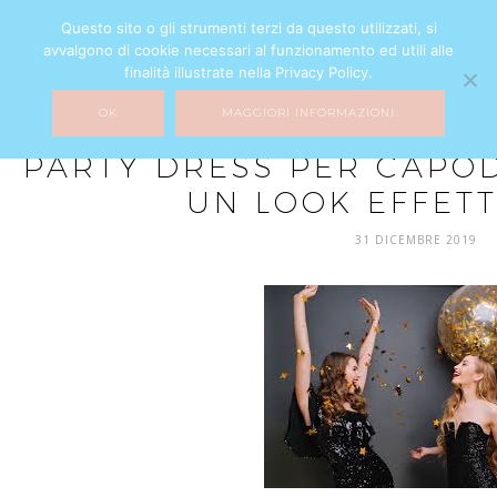
Questo sito o gli strumenti terzi da questo utilizzati, si
avvalgono di cookie necessari al funzionamento ed utili alle
finalità illustrate nella Privacy Policy.
OK
MAGGIORI INFORMAZIONI.
FASHION
PARTY DRESS PER CAPO
UN LOOK EFFET
31 DICEMBRE 2019