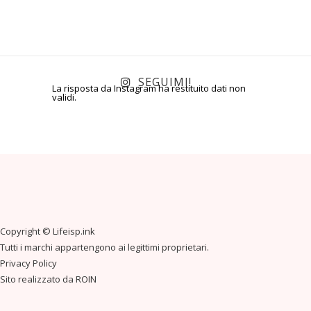
SEGUIMI!
La risposta da Instagram ha restituito dati non
validi.
Copyright ©
Lifeisp.ink
Tutti i marchi appartengono ai legittimi proprietari.
Privacy Policy
Sito realizzato da
ROIN