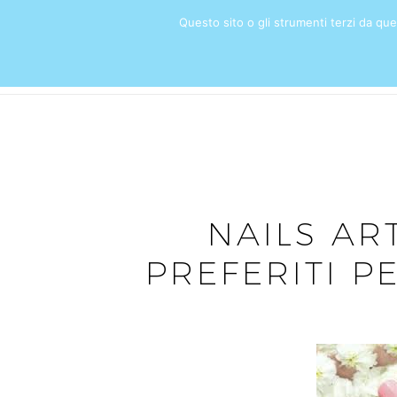
Questo sito o gli strumenti terzi da quest
HOME
NAILS ART
PREFERITI P