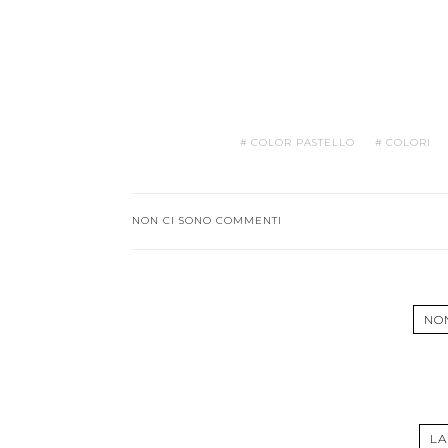
COLOR PASTELLO
COLORI
NON CI SONO COMMENTI
NO
LA