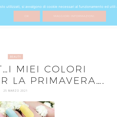
o utilizzati, si avvalgono di cookie necessari al funzionamento ed utili all
BEAUTY
FASHION
HOME DECOR
MY LIFE
MIXTURE
OK
MAGGIORI INFORMAZIONI.
BEAUTY
…I MIEI COLORI
ER LA PRIMAVERA….
25 MARZO 2021