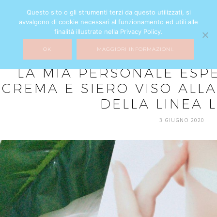
Questo sito o gli strumenti terzi da questo utilizzati, si
avvalgono di cookie necessari al funzionamento ed utili alle
finalità illustrate nella Privacy Policy.
OK
MAGGIORI INFORMAZIONI.
BEAUTY
LA MIA PERSONALE ESP
CREMA E SIERO VISO ALL
DELLA LINEA 
3 GIUGNO 2020