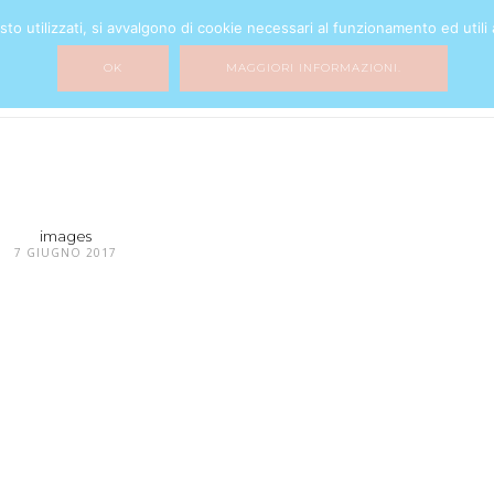
o utilizzati, si avvalgono di cookie necessari al funzionamento ed utili all
BEAUTY
FASHION
HOME DECOR
MY LIFE
MIXTURE
OK
MAGGIORI INFORMAZIONI.
images
7 GIUGNO 2017