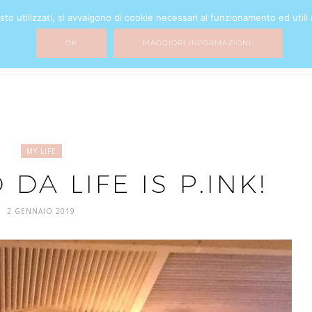
o utilizzati, si avvalgono di cookie necessari al funzionamento ed utili all
BEAUTY
FASHION
HOME DECOR
MY LIFE
MIXTURE
OK
MAGGIORI INFORMAZIONI.
MY LIFE
A LIFE IS P.INK!
2 GENNAIO 2019