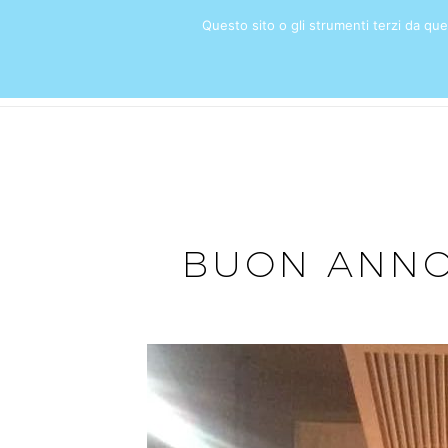
Questo sito o gli strumenti terzi da quest
HOME
BUON ANNO D