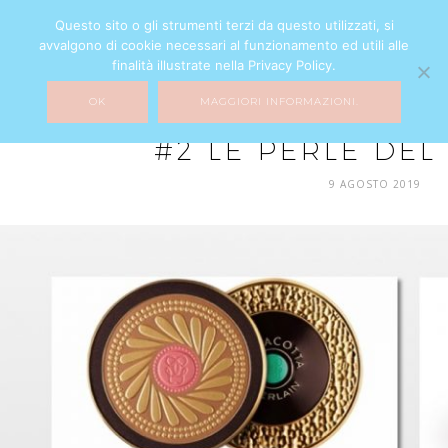
Questo sito o gli strumenti terzi da questo utilizzati, si
avvalgono di cookie necessari al funzionamento ed utili alle
finalità illustrate nella Privacy Policy.
OK
MAGGIORI INFORMAZIONI.
MIXTURE
#2 LE PERLE DEL
9 AGOSTO 2019