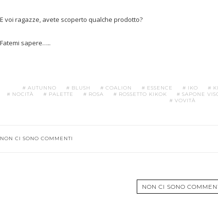
E voi ragazze, avete scoperto qualche prodotto?
Fatemi sapere…..
AUTUNNO
BLUSH
COALION
ESSENCE
IKO
K
NOCITÀ
PALETTE
ROSA
ROSSETTO KIKOK
SAPONE VIS
VOVITÀ
NON CI SONO COMMENTI
NON CI SONO COMMEN