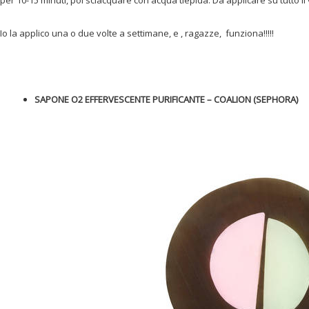
per 10-15 minuti, poi sciacquare con acqua tiepida. Da applicare su tutto il
Io la applico una o due volte a settimane, e , ragazze, funziona!!!!!
SAPONE O2 EFFERVESCENTE PURIFICANTE – COALION (SEPHORA)