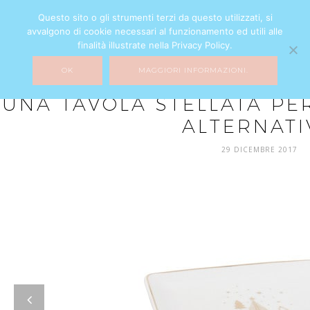
Questo sito o gli strumenti terzi da questo utilizzati, si
avvalgono di cookie necessari al funzionamento ed utili alle
finalità illustrate nella Privacy Policy.
OK
MAGGIORI INFORMAZIONI.
HOME DECOR
UNA TAVOLA STELLATA P
ALTERNATI
29 DICEMBRE 2017
prev