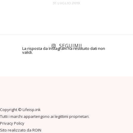
31 LUGLIO 2019
SEGUIMI!
La risposta da Instagram ha restituito dati non
validi.
Copyright ©
Lifeisp.ink
Tutti i marchi appartengono ai legittimi proprietari.
Privacy Policy
Sito realizzato da
ROIN