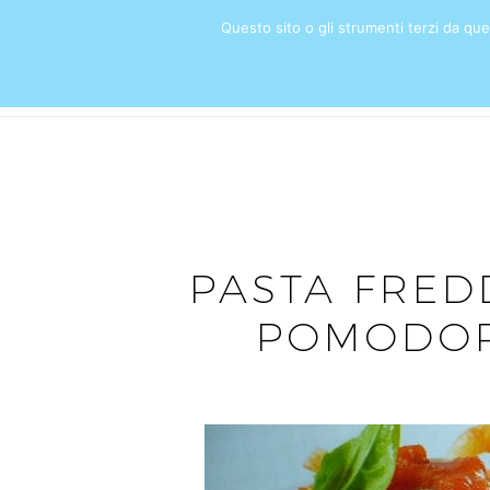
Questo sito o gli strumenti terzi da quest
HOME
PASTA FRED
POMODORI