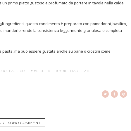
è un primo piatto gustoso e profumato da portare in tavola nella calde
tti gli ingredienti, questo condimento è preparato con pomodorini, basilico,
delle mandorle rende la consistenza leggermente granulosa e completa
ua pasta, ma può essere gustata anche su pane o crostini come
ROEBASILICO
#RICETTA
#RICETTADESTATE
N CI SONO COMMENTI