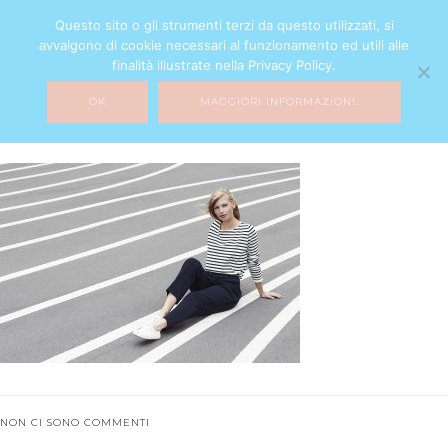
Questo sito o gli strumenti terzi da questo utilizzati, si
avvalgono di cookie necessari al funzionamento ed utili alle
finalità illustrate nella Privacy Policy.
OK
MAGGIORI INFORMAZIONI.
post-8
16 NOVEMBRE 2016
NON CI SONO COMMENTI