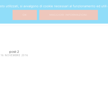
o utilizzati, si avvalgono di cookie necessari al funzionamento ed utili all
BEAUTY
FASHION
HOME DECOR
MY LIFE
MIXTURE
OK
MAGGIORI INFORMAZIONI.
post-2
16 NOVEMBRE 2016