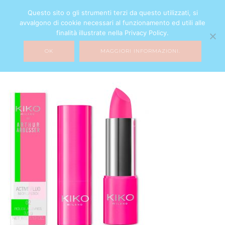
Questo sito o gli strumenti terzi da questo utilizzati, si
avvalgono di cookie necessari al funzionamento ed utili alle
finalità illustrate nella Privacy Policy.
OK
MAGGIORI INFORMAZIONI.
kiko-active-fluo-1000-
7 GIUGNO 2017