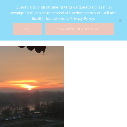
Questo sito o gli strumenti terzi da questo utilizzati, si
avvalgono di cookie necessari al funzionamento ed utili alle
finalità illustrate nella Privacy Policy.
OK
MAGGIORI INFORMAZIONI.
img_0004-1
13 FEBBRAIO 2017