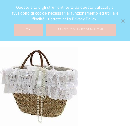
Questo sito o gli strumenti terzi da questo utilizzati, si
avvalgono di cookie necessari al funzionamento ed utili alle
finalità illustrate nella Privacy Policy.
OK
MAGGIORI INFORMAZIONI.
download
7 GIUGNO 2017