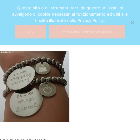
Questo sito o gli strumenti terzi da questo utilizzati, si
avvalgono di cookie necessari al funzionamento ed utili alle
finalità illustrate nella Privacy Policy.
OK
MAGGIORI INFORMAZIONI.
5
7 GIUGNO 2017